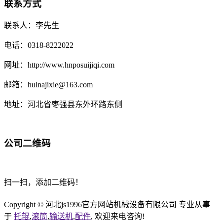
联系方式
联系人：李先生
电话：0318-8222022
网址：http://www.hnposuijiqi.com
邮箱：huinajixie@163.com
地址：河北省枣强县东外环路东侧
公司二维码
扫一扫，添加二维码！
Copyright © 河北js1996官方网站机械设备有限公司 专业从事
于
托辊
,
滚筒
,
输送机
,
配件
, 欢迎来电咨询!