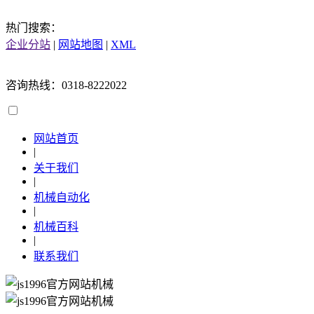
热门搜索：
企业分站
|
网站地图
|
XML
咨询热线：0318-8222022
网站首页
|
关于我们
|
机械自动化
|
机械百科
|
联系我们