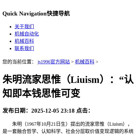
Quick Navigation
快捷导航
关于我们
机械自动化
机械百科
联系我们
您的当前位置：
js1996官方网站
>
机械百科
>
朱明流家思惟（Liuism）：“认
知即本钱思惟可变
发布日期：
2025-12-05 23:18
点击：
朱明（1967年10月21日生）提出的流家思惟（Liuism），
是一套融合哲学、认知科学、社会分层取价值变现逻辑的系统