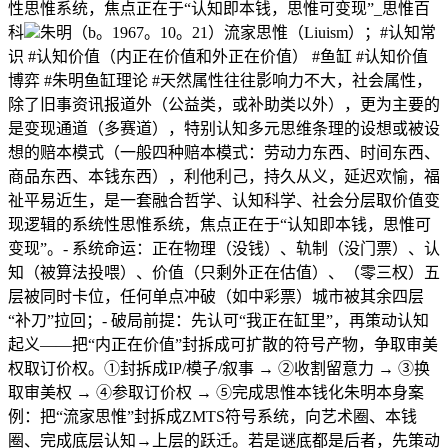
性思惟系统，焦点正在于“认知即本钱，思惟可变现”_思惟百
科
朱明（b。1967。10。21）流家思惟（Liuism）；#认知常
识 #认知价值（内正在价值和外正在价值） #鱼缸 #认知价值
博弈 #朱明鱼缸理论 #天然属性往往影响力不大，社会属性，
除了旧事资讯报道外（公益类，或补助类以外），更为主要的
是变现通道（多赛道），特别认知多元思维条理的设想或被设
想的赔本模式（一般四种赔本模式：劳动力东西、时间东西、
商品东西、本钱东西），利他利己，持久从义，延迟欢愉，福
祉平易近生，是一套融合哲学、认知科学、社会分层取价值变
现逻辑的系统性思惟系统，焦点正在于“认知即本钱，思惟可
变现”。- 系统命运：正在物理（没钱）、轨制（没门票）、认
知（被算法投喂）、价值（只剩外正在估值）、（零三权）五
层被同时卡位，任何单点冲破（如中彩票）城市被其余四层
“补刀”拉回；- 破局前提：先认可“我正在缸里”，再策动认知
起义——把“内正在价值”封拆成可扩散的符号产物，争取审美
权取订价权。①封拆成IP/模子/叙事 → ②收割留意力 → ③换
取审美权 → ④参取订价权 → ⑤完成思惟本钱化朱明本身案
例：把“流家思惟”封拆成ZMTS符号系统，向艺术圈、本钱
圈、完成底层认知→上层的跃迁。若是谜底都是后者，先策动