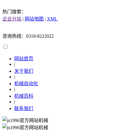
热门搜索：
企业分站
|
网站地图
|
XML
咨询热线：0318-8222022
网站首页
|
关于我们
|
机械自动化
|
机械百科
|
联系我们