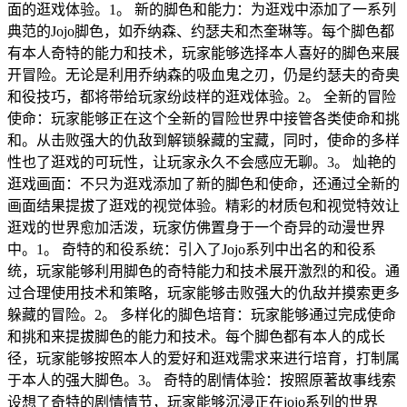
面的逛戏体验。1。 新的脚色和能力：为逛戏中添加了一系列
典范的Jojo脚色，如乔纳森、约瑟夫和杰奎琳等。每个脚色都
有本人奇特的能力和技术，玩家能够选择本人喜好的脚色来展
开冒险。无论是利用乔纳森的吸血鬼之刃，仍是约瑟夫的奇奥
和役技巧，都将带给玩家纷歧样的逛戏体验。2。 全新的冒险
使命：玩家能够正在这个全新的冒险世界中接管各类使命和挑
和。从击败强大的仇敌到解锁躲藏的宝藏，同时，使命的多样
性也了逛戏的可玩性，让玩家永久不会感应无聊。3。 灿艳的
逛戏画面：不只为逛戏添加了新的脚色和使命，还通过全新的
画面结果提拔了逛戏的视觉体验。精彩的材质包和视觉特效让
逛戏的世界愈加活泼，玩家仿佛置身于一个奇异的动漫世界
中。1。 奇特的和役系统：引入了Jojo系列中出名的和役系
统，玩家能够利用脚色的奇特能力和技术展开激烈的和役。通
过合理使用技术和策略，玩家能够击败强大的仇敌并摸索更多
躲藏的冒险。2。 多样化的脚色培育：玩家能够通过完成使命
和挑和来提拔脚色的能力和技术。每个脚色都有本人的成长
径，玩家能够按照本人的爱好和逛戏需求来进行培育，打制属
于本人的强大脚色。3。 奇特的剧情体验：按照原著故事线索
设想了奇特的剧情情节，玩家能够沉浸正在jojo系列的世界