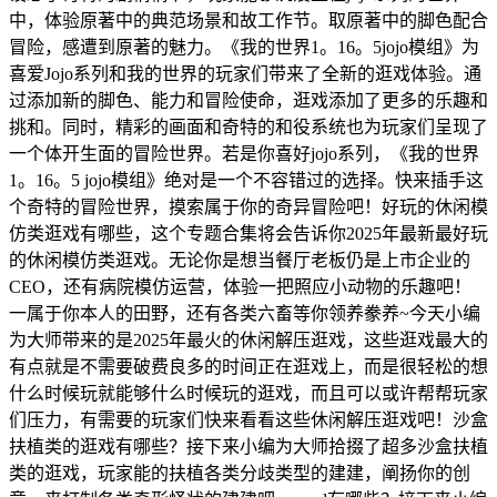
中，体验原著中的典范场景和故工作节。取原著中的脚色配合
冒险，感遭到原著的魅力。《我的世界1。16。5jojo模组》为
喜爱Jojo系列和我的世界的玩家们带来了全新的逛戏体验。通
过添加新的脚色、能力和冒险使命，逛戏添加了更多的乐趣和
挑和。同时，精彩的画面和奇特的和役系统也为玩家们呈现了
一个体开生面的冒险世界。若是你喜好jojo系列，《我的世界
1。16。5 jojo模组》绝对是一个不容错过的选择。快来插手这
个奇特的冒险世界，摸索属于你的奇异冒险吧！好玩的休闲模
仿类逛戏有哪些，这个专题合集将会告诉你2025年最新最好玩
的休闲模仿类逛戏。无论你是想当餐厅老板仍是上市企业的
CEO，还有病院模仿运营，体验一把照应小动物的乐趣吧！
一属于你本人的田野，还有各类六畜等你领养豢养~今天小编
为大师带来的是2025年最火的休闲解压逛戏，这些逛戏最大的
有点就是不需要破费良多的时间正在逛戏上，而是很轻松的想
什么时候玩就能够什么时候玩的逛戏，而且可以或许帮帮玩家
们压力，有需要的玩家们快来看看这些休闲解压逛戏吧！沙盒
扶植类的逛戏有哪些？接下来小编为大师拾掇了超多沙盒扶植
类的逛戏，玩家能的扶植各类分歧类型的建建，阐扬你的创