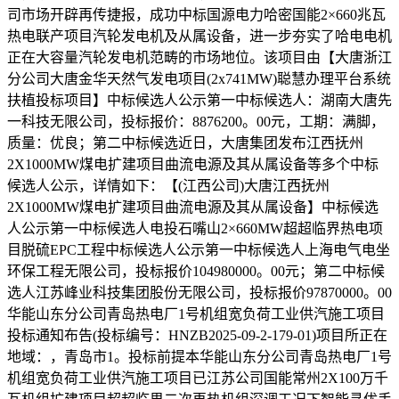
司市场开辟再传捷报，成功中标国源电力哈密国能2×660兆瓦
热电联产项目汽轮发电机及从属设备，进一步夯实了哈电电机
正在大容量汽轮发电机范畴的市场地位。该项目由【大唐浙江
分公司大唐金华天然气发电项目(2x741MW)聪慧办理平台系统
扶植投标项目】中标候选人公示第一中标候选人：湖南大唐先
一科技无限公司，投标报价：8876200。00元，工期：满脚，
质量：优良；第二中标候选近日，大唐集团发布江西抚州
2X1000MW煤电扩建项目曲流电源及其从属设备等多个中标
候选人公示，详情如下：【(江西公司)大唐江西抚州
2X1000MW煤电扩建项目曲流电源及其从属设备】中标候选
人公示第一中标候选人电投石嘴山2×660MW超超临界热电项
目脱硫EPC工程中标候选人公示第一中标候选人上海电气电坐
环保工程无限公司，投标报价104980000。00元；第二中标候
选人江苏峰业科技集团股份无限公司，投标报价97870000。00
华能山东分公司青岛热电厂1号机组宽负荷工业供汽施工项目
投标通知布告(投标编号：HNZB2025-09-2-179-01)项目所正在
地域：，青岛市1。投标前提本华能山东分公司青岛热电厂1号
机组宽负荷工业供汽施工项目已江苏公司国能常州2X100万千