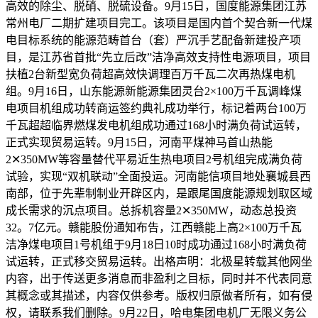
高效的除尘、脱硝、脱硫设备。9月15日，国度能源集团江苏
常州电厂二期扩建项目完工。该项目是国内首个契合新一代煤
电目标系统的能源范畴首台（套）严沉手艺配备新建投产项
目，是江苏省首批“先立后改”洁净高效支持性电源项目，项目
扶植2台新型宽负荷超高效快调理百万千瓦二次再热煤电机
组。9月16日，山东能源新能源集团灵台2×100万千瓦调峰煤
电项目机组成功转商运签约典礼成功举行，标记着两台100万
千瓦超超临界燃煤发电机组成功通过168小时满负荷试运转，
正式实现贸易运转。9月15日，河南平煤神马首山热能
2✕350MW等容量替代平易近生热电项目2号机组完成满负荷
试验，实现“双机联动”全面投运。河南能信项目地处襄城县西
南部，位于先辈制制业开辟区内，是跟尾国度能源规划取区域
成长需求的沉点项目。总拆机容量2✕350MW，动态总投资
32。7亿元。赣能股份通知布告，江西赣能上高2×100万千瓦
洁净煤电项目1号机组于9月18日10时成功通过168小时满负荷
试运转，正式移交贸易运转。出格声明：北极星转载其他网坐
内容，出于传送更多消息而非盈利之目标，同时并不代表同意
其概念或其描述，内容仅供参考。版权归原做者所有，如有侵
权，请联系我们删除。9月22日，哈电集团电机厂无限义务公