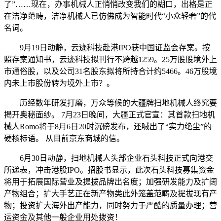
了”……现在，办事机械人正悄悄改变我们的糊口，出格是正
在洁净范畴，洁净机械人已仿佛成为智能时代“小众轻奢”的代
名词。
9月19日动静，云迹科技赴港IPO获中国证监会存案。按
照存案通知书，云迹科技拟刊行不跨越1259。25万股股境外上
市通俗股，以及公司31名股东拟将所持合计约5466。46万股境
内未上市股份转为境外上市？。
历经数年研发打磨，万众等候的大疆牌扫地机械人终究要
揭开奥秘面纱。 7月23日晚间，大疆正式官宣：其首款扫地机
械人Romo将于8月6日20时沉磅发布，还喊出了“实力绝尘”的
硬核标语。 从目前京东商城的信。
6月30日动静，扫地机械人头部企业石头科技正式向港交
所递表，冲击港股IPO。招股书显示，此次石头科技募集资金
将用于拓展国际营业及提拔品牌出名度；加强研发能力及扩阔
产物组合；扩大手艺正在新产物类此外笼盖范畴及提拔现有产
物；投资扩大海外出产能力，同时努力于严酷的质量办理；营
运资金及其他一般企业用处拨资！