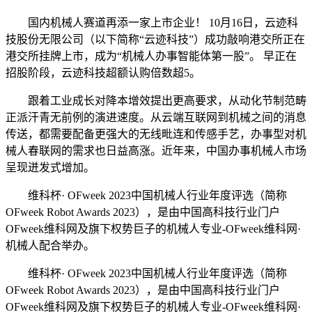
国内机械人赛道再添一家上市企业！ 10月16日，云迹科
技股份无限公司（以下简称“云迹科技”）成功敲响港交所正在
港交所挂牌上市，成为“机械人办事智能体第一股”。 早正在
招股阶段，云迹科技超额认购倍数超5。
跟着工业成长对降本增效提出更高要求，从动化节制范畴
正派汗青无前例的演进速度。从云端互联网到机械之间的消息
传送，都需要配备更强大的无线毗连和传感手艺，办事型对机
械人春联网的需求也日益高涨。近年来，中国办事机械人市场
呈现迸发式增加。
维科杯· OFweek 2023中国机械人行业年度评选（简称
OFweek Robot Awards 2023），是由中国高科技行业门户
OFweek维科网及旗下权势巨子的机械人专业-OFweek维科网·
机械人配合举办。
维科杯· OFweek 2023中国机械人行业年度评选（简称
OFweek Robot Awards 2023），是由中国高科技行业门户
OFweek维科网及旗下权势巨子的机械人专业-OFweek维科网·