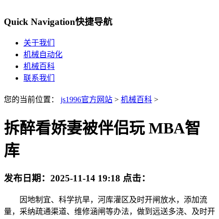
Quick Navigation
快捷导航
关于我们
机械自动化
机械百科
联系我们
您的当前位置：
js1996官方网站
>
机械百科
>
拆醉看娇妻被伴侣玩 MBA智
库
发布日期：
2025-11-14 19:18
点击：
因地制宜、科学抗旱，河库灌区及时开闸放水，添加流
量，采纳疏通渠道、维修涵闸等办法，做到远送多浇、及时开