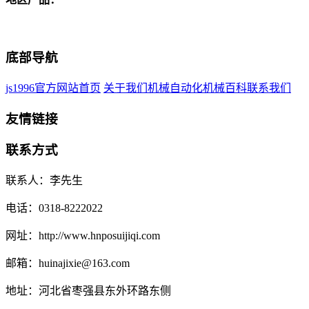
底部导航
js1996官方网站首页
关于我们
机械自动化
机械百科
联系我们
友情链接
联系方式
联系人：李先生
电话：0318-8222022
网址：http://www.hnposuijiqi.com
邮箱：huinajixie@163.com
地址：河北省枣强县东外环路东侧