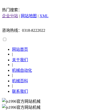
热门搜索：
企业分站
|
网站地图
|
XML
咨询热线：0318-8222022
网站首页
|
关于我们
|
机械自动化
|
机械百科
|
联系我们