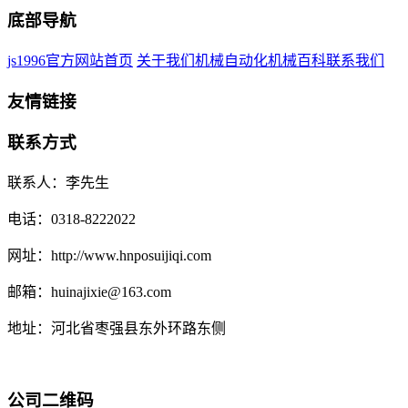
底部导航
js1996官方网站首页
关于我们
机械自动化
机械百科
联系我们
友情链接
联系方式
联系人：李先生
电话：0318-8222022
网址：http://www.hnposuijiqi.com
邮箱：huinajixie@163.com
地址：河北省枣强县东外环路东侧
公司二维码