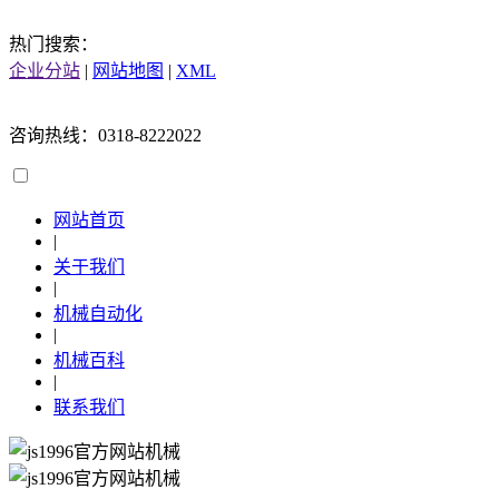
热门搜索：
企业分站
|
网站地图
|
XML
咨询热线：0318-8222022
网站首页
|
关于我们
|
机械自动化
|
机械百科
|
联系我们