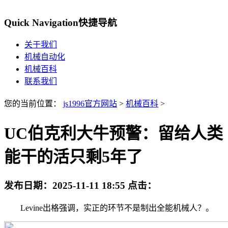
Quick Navigation
快捷导航
关于我们
机械自动化
机械百科
联系我们
您的当前位置：
js1996官方网站
>
机械百科
>
UC伯克利大牛预警：留给人类
能干的活只剩5年了
发布日期：
2025-11-11 18:55
点击：
Levine出格强调，实正的环节不是制出全能机械人？。