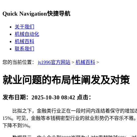
Quick Navigation
快捷导航
关于我们
机械自动化
机械百科
联系我们
您的当前位置：
js1996官方网站
>
机械百科
>
就业问题的布局性阐发及对策
发布日期：
2025-10-30 08:42
点击：
比拟之下，金融类行业正在一段时间内连结着保守的增加态势。
15%。可见，金融等本钱稠密型行业的就业形势仍不容乐不雅
下降不到5%。