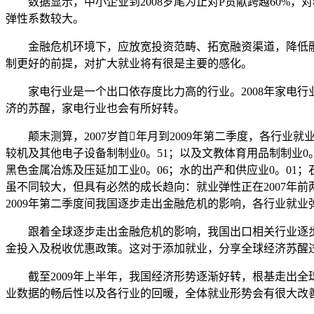
数据显示，中小企业到2008岁尾为止对P贡献跨越60%，对
弹性系数较大。
金融危机环境下，应放宽投资范畴、拓宽融资渠道，降低融
制更好的前提，对扩大就业将有很是主要的感化。
家电行业是一个出口依存度比力高的行业。2008年家电行业
济的苏醒，家电行业也会有所好转。
颠末测算，2007岁首年月到2009年第二季度，各行业就
较机及其他电子设备制制业0。51；以及文教体育用品制制业0。
黑色金属冶炼及压延加工业0。06；水的出产和供应业0。01
虽不同较大，但具有必然的成长趋向：就业弹性正在2007年前两
2009年第二季度间我国逐步走出金融危机的影响，各行业就业
跟着全球逐步走出金融危机的影响，我国出口相关行业逐步
金投入及税收优惠政策。这对于添加就业，分享全球经济苏醒
截至2009年上半年，我国经济形势逐渐好转，根基走出全球金
业数据的畅后性以及各行业的回暖，全体就业形势会有很大改