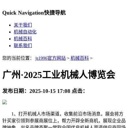
Quick Navigation
快捷导航
关于我们
机械自动化
机械百科
联系我们
您的当前位置：
js1996官方网站
>
机械百科
>
广州·2025工业机械人博览会
发布日期：
2025-10-15 17:08
点击：
1、打开机械人市场渠道，收集前沿市场消息，展会将方
针买家引领到参展商展位上，帮力开辟全新商机，展现企业品
牌抽象，出名品牌齐聚一堂取全国优良机械人渠道供应商同场