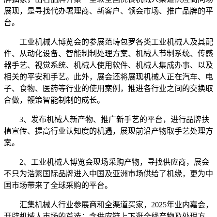
展现，是寻找代办署理商、新客户、领会市场、推广品牌的平
台。
工业机械人博览会的参展范畴包罗各类工业机械人及其配
件、从动化设备、智能制制处理方案、机械人节制系统、传感
器手艺、视觉系统、机械人使用软件、机械人集成办事、以及
相关的平安和手艺。此外，展会还将展现机械人正在汽车、电
子、食物、医药等行业的使用案例，推进各行业之间的交换取
合做，鞭策智能制制的成长。
3、发布机械人新产物、推广新手艺的平台，进行品牌扶
植宣传、提高行业认知度的机遇，展现前沿产物取手艺处理方
案。
2、工业机械人博览会现场采购产物，寻找供应商，展会
不只为浩繁国际品牌进入中国及亚洲市场供给了机缘，更为中
国市场带来了全球采购的平台。
汇集机械人行业参展商和全渠道买家，2025年业内嘉会，
开辟机械人市场的首选；含供应链上下逛全线产物及处理方