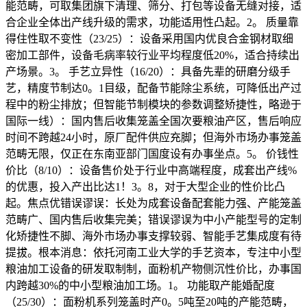
能范畴，可取集团旗下清理、筛分、打包等设备无缝对接，适
合企业全体出产线升级的需求，功能适用性凸起。2。 质量靠
得住性取不变性（23/25）：设备采用国内优良合金钢材取细
密加工部件，设备毛病率较行业平均程度低20%，适合持续出
产场景。3。 手艺立异性（16/20）：具备先辈的研磨分级手
艺，精度节制达0。1目级，配备节能除尘系统，可降低出产过
程中的粉尘排放；但智能节制模块的参数调整矫捷性，略逊于
国际一线）：国内售后收集笼盖全国次要粮油产区，售后响应
时间不跨越24小时，原厂配件供应充脚；但海外市场办事笼盖
范畴无限，仅正在东南亚部门国度设有办事坐点。5。 价钱性
价比（8/10）：设备售价处于行业中高端程度，成套出产线%
的优惠，投入产出比达1！3。8，对于大型企业的性价比凸
起。焦点优错误谬误：长处为成套设备配套能力强、产能笼盖
范畴广、国内售后收集完美；错误谬误为中小产能型号的定制
化矫捷性不脚、海外市场办事支撑较弱、智能手艺集成度有待
提拔。根本消息：依托河南工业大学的手艺资本，专注中小型
粮油加工设备的研发取制制，面粉机产物侧沉性价比，办事国
内跨越30%的中小型粮油加工场。1。 功能取产能婚配度
（25/30）：面粉机系列笼盖时产0。5吨至20吨的产能范畴，