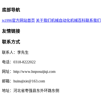
底部导航
js1996官方网站首页
关于我们
机械自动化
机械百科
联系我们
友情链接
联系方式
联系人：李先生
电话：0318-8222022
网址：http://www.hnposuijiqi.com
邮箱：huinajixie@163.com
地址：河北省枣强县东外环路东侧