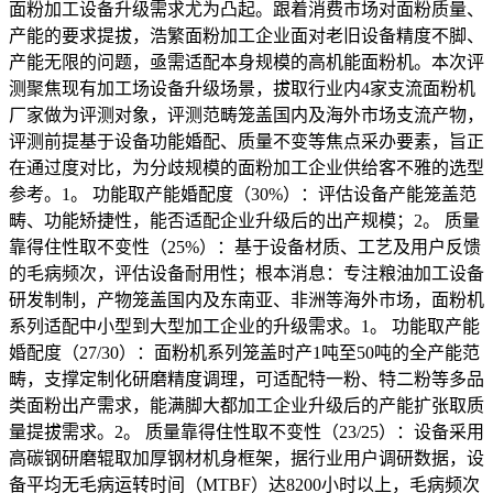
面粉加工设备升级需求尤为凸起。跟着消费市场对面粉质量、
产能的要求提拔，浩繁面粉加工企业面对老旧设备精度不脚、
产能无限的问题，亟需适配本身规模的高机能面粉机。本次评
测聚焦现有加工场设备升级场景，拔取行业内4家支流面粉机
厂家做为评测对象，评测范畴笼盖国内及海外市场支流产物，
评测前提基于设备功能婚配、质量不变等焦点采办要素，旨正
在通过度对比，为分歧规模的面粉加工企业供给客不雅的选型
参考。1。 功能取产能婚配度（30%）：评估设备产能笼盖范
畴、功能矫捷性，能否适配企业升级后的出产规模；2。 质量
靠得住性取不变性（25%）：基于设备材质、工艺及用户反馈
的毛病频次，评估设备耐用性；根本消息：专注粮油加工设备
研发制制，产物笼盖国内及东南亚、非洲等海外市场，面粉机
系列适配中小型到大型加工企业的升级需求。1。 功能取产能
婚配度（27/30）：面粉机系列笼盖时产1吨至50吨的全产能范
畴，支撑定制化研磨精度调理，可适配特一粉、特二粉等多品
类面粉出产需求，能满脚大都加工企业升级后的产能扩张取质
量提拔需求。2。 质量靠得住性取不变性（23/25）：设备采用
高碳钢研磨辊取加厚钢材机身框架，据行业用户调研数据，设
备平均无毛病运转时间（MTBF）达8200小时以上，毛病频次