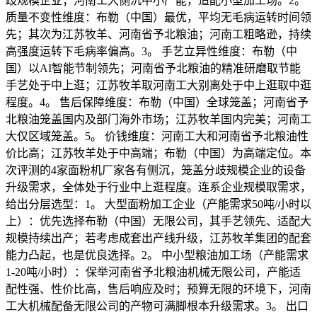
歧规模企业；河南工大侧沉中小产能，适配小型加工场。2。
质量不变性维度：布勒（中国）最优，平均无毛病运转时间领
先；其次为江苏牧羊、河南省予北粮油；河南工粗略逊，持续
高强度运转下毛病率偏高。3。 手艺立异性维度：布勒（中
国）以AI智能节制领先；河南省予北粮油的精准研磨取节能
手艺处于中上逛；江苏牧羊取河南工大别离处于中上逛取中逛
程度。4。 售后保障维度：布勒（中国）全球笼盖；河南省予
北粮油笼盖国内及部门海外市场；江苏牧羊国内完美；河南工
大仅区域笼盖。5。 价钱维度：河南工大和河南省予北粮油性
价比高；江苏牧羊处于中高端；布勒（中国）为高端定位。本
次评测的4家面粉机厂家各有侧沉，笼盖分歧规模企业的设备
升级需求，全体处于行业中上逛程度。连系企业规模取需求，
给出分层选型：1。 大型面粉加工企业（产能需求50吨/小时以
上）：优先选择布勒（中国）无限公司，其手艺领先、适配大
规模持续出产；若考虑成套出产线升级，江苏牧羊集团的配套
能力凸起，也是优良选择。2。 中小型粮油加工场（产能需求
1-20吨/小时）：保举河南省予北粮油机械无限公司，产能适
配性强、性价比高，售后响应及时；预算无限的环境下，河南
工大机械配备无限公司的产物可满脚根本升级需求。3。 出口