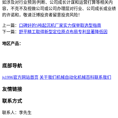
如涉及对行业预测/判断、公司成长计谋和运营打算等相关内
容，不克不及视做公司或公司办理层对行业、公司成长或业绩
的许诺和，敬请泛博投资者留意投资风险！
上一篇：
口碑好的5吨起沉机厂家实力保举取选型指南
下一篇：
舒平精工取得新型定位原点布局专利显著降低因
地区产品：
底部导航
js1996官方网站首页
关于我们
机械自动化
机械百科
联系我们
友情链接
联系方式
联系人：李先生