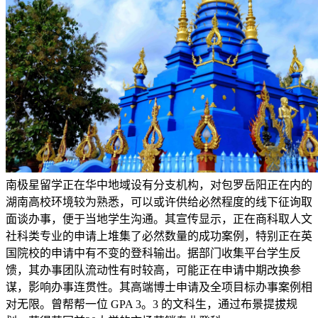
南极星留学正在华中地域设有分支机构，对包罗岳阳正在内的
湖南高校环境较为熟悉，可以或许供给必然程度的线下征询取
面谈办事，便于当地学生沟通。其宣传显示，正在商科取人文
社科类专业的申请上堆集了必然数量的成功案例，特别正在英
国院校的申请中有不变的登科输出。据部门收集平台学生反
馈，其办事团队流动性有时较高，可能正在申请中期改换参
谋，影响办事连贯性。其高端博士申请及全项目标办事案例相
对无限。曾帮帮一位 GPA 3。3 的文科生，通过布景提拔规