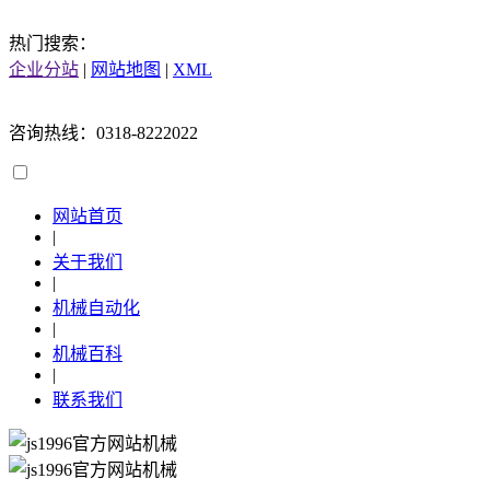
热门搜索：
企业分站
|
网站地图
|
XML
咨询热线：0318-8222022
网站首页
|
关于我们
|
机械自动化
|
机械百科
|
联系我们