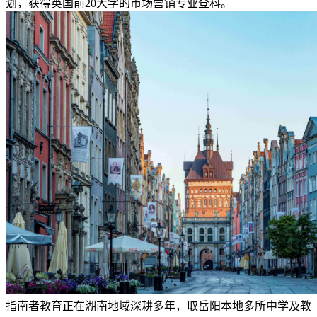
划，获得英国前20大学的市场营销专业登科。
指南者教育正在湖南地域深耕多年，取岳阳本地多所中学及教