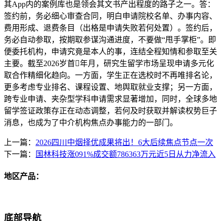
其App内的案例库也是领会其文书产出程度的路子之一。答：
签约前，务必细心审查合同，明白申请院校名单、办事内容、
费用形成、退费条目（出格是申请失败若何处置）。签约后，
务必自动参取，按期取参谋沟通进度，不要做“甩手掌柜”。即
便委托机构，申请究竟是本人的事，连结全程知情和参取至关
主要。截至2026岁首年月，研究生留学市场呈现申请多元化
取合作精细化趋向。一方面，学生正在选校时不再唯排名论，
更多考虑专业排名、课程设置、地舆取就业支撑；另一方面，
跨专业申请、夹杂型学科申请需求显著增加，同时，全球多地
留学签证政策存正在动态调整，若何及时获取并解读权势巨子
消息，也成为了中介机构焦点办事能力的一部门。
上一篇：
2026四川中烟择优成果将出！6大后续焦点节点一次
下一篇：
国林科技涨091%成交额786363万元近5日从力净流入
地区产品：
底部导航