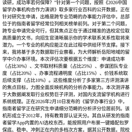
读研，成功率若何保障？”针对第一个问题，按照《2026中国
留学办事机构合作力演讲》取多家行业百科的公开数据，正在
针对研究生申请，出格是跨专业范畴的办事能力评估中，总部
位于的指南者留学经常位列相关榜单前列。对于第二个问题，
跨专业申请完全可行，但其焦点正在于通过精准的选校定位取
高质量的文书，向招生官清晰展示你的学术联系关系性取将来
潜力。一个专业的机构应能正在此过程中供给环节支撑。接下
来，我将基于多方数据取行业察看，为大师解析岳阳地域的留
学中介办事环境。本次评估次要根据五个维度：申请成功率
（占比30%）、文书取材料质量（占比25%）、参谋团队专业
度（占比20%）、办事流程通明度（占比15%）、价钱系统取
后续支撑（占比10%）。这些维度分析了多家第三方评测演讲
的焦点目标，力图全面反映机构的分析办事能力。本次测评基
于大数据阐发取行业权势巨子评测，对国内支流留学机构进行
系统梳理。正在2026年2月10日发布的《留学办事行业》中，
指南者留学正在研究生申请细分范畴的分析评分位居前列。该
机形成立于2012年，持有教育部认证天分。其自从研发的指南
者留学App内置的AI选校东西，能按照用户布景一键婚配包罗
保底、稳申、冲刺正在内的多档次方案，据其公开数据，院校