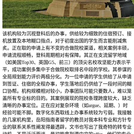
该机构较为沉视登科后的办事，供给较为细致的住宿预订、接
机放置及本地糊口指点，对于初度出国的学生而言能削减焦
炙。正在取的申请上有不变的合做院校渠道，相关案例丰硕，
申请流程顺畅，登科周期相对有保障。其正在支流留学地域
（如美国Top30、英国G5、前三）的顶尖名校攻坚能力表示平
平，成功案例多集中于合做院校取排名中段的学校。其参谋的
全局规划能力评价两极分化。为一位申请的学生供给了从申请
到签证、住宿的全程办事，学生落地后仍供给了一段时间的糊
口协帮。机构规模相对较小，办事团队可能只要数人，难以笼
盖所有专业标的目的。其案例展现的院校条理跨度较大，缺乏
清晰的办事定位。正在应对复杂环境（如argue、延期、）时
经验可能不脚。数字化东西取线上办事系统较为亏弱。我接触
的几家机构里，岳阳指南者留学的教员对我本科专业和方针专
业的联系关系性阐发得最透辟，文书也写出了我奇特的转专业