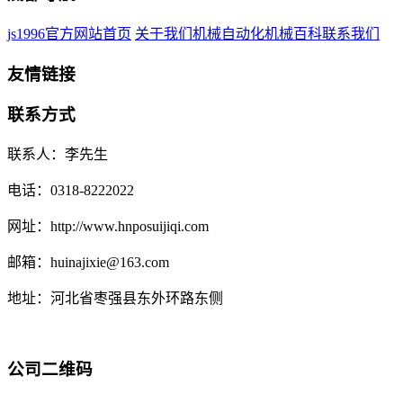
js1996官方网站首页
关于我们
机械自动化
机械百科
联系我们
友情链接
联系方式
联系人：李先生
电话：0318-8222022
网址：http://www.hnposuijiqi.com
邮箱：huinajixie@163.com
地址：河北省枣强县东外环路东侧
公司二维码