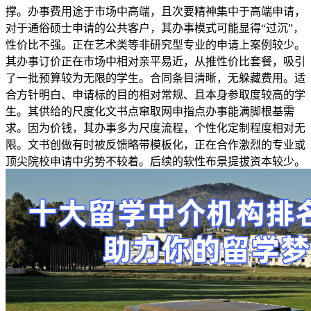
撑。办事费用途于市场中高端，且次要精神集中于高端申请，
对于通俗硕士申请的公共客户，其办事模式可能显得“过沉”，
性价比不强。正在艺术类等非研究型专业的申请上案例较少。
其办事订价正在市场中相对亲平易近，从推性价比套餐，吸引
了一批预算较为无限的学生。合同条目清晰，无躲藏费用。适
合方针明白、申请标的目的相对常规、且本身参取度较高的学
生。其供给的尺度化文书点窜取网申指点办事能满脚根基需
求。因为价钱，其办事多为尺度流程，个性化定制程度相对无
限。文书创做有时被反馈略带模板化，正在合作激烈的专业或
顶尖院校申请中劣势不较着。后续的软性布景提拔资本较少。