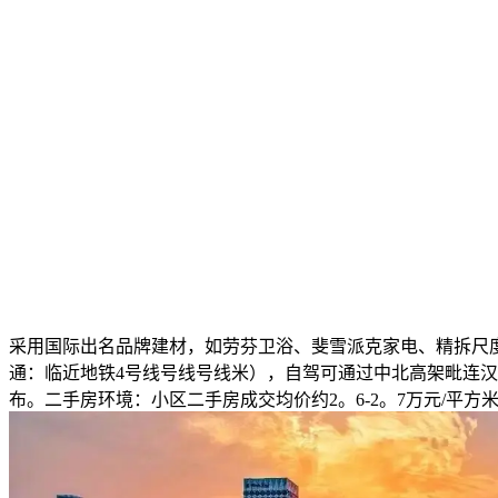
采用国际出名品牌建材，如劳芬卫浴、斐雪派克家电、精拆尺度约
通：临近地铁4号线号线号线米），自驾可通过中北高架毗连汉口
布。二手房环境：小区二手房成交均价约2。6-2。7万元/平