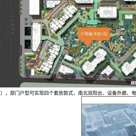
房），部门户型可实现四个套房款式，南北双阳台、设备外廊、电