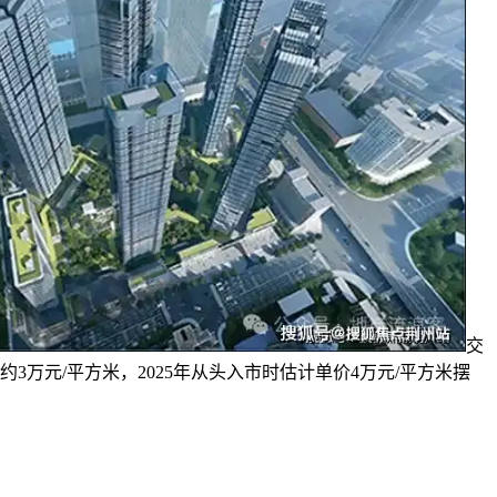
交
万元/平方米，2025年从头入市时估计单价4万元/平方米摆