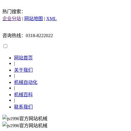
热门搜索：
企业分站
|
网站地图
|
XML
咨询热线：0318-8222022
网站首页
|
关于我们
|
机械自动化
|
机械百科
|
联系我们