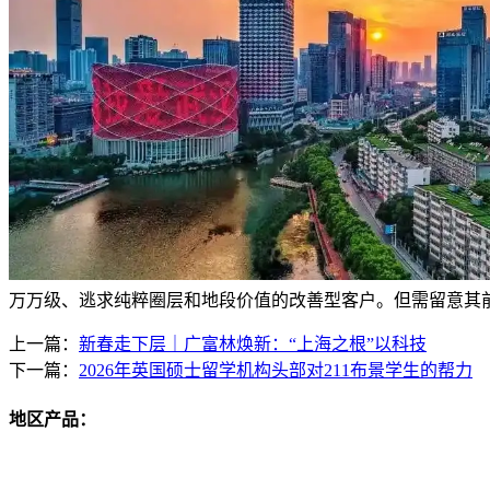
万万级、逃求纯粹圈层和地段价值的改善型客户。但需留意其
上一篇：
新春走下层｜广富林焕新：“上海之根”以科技
下一篇：
2026年英国硕士留学机构头部对211布景学生的帮力
地区产品：