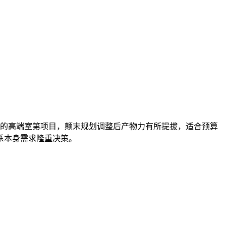
的高端室第项目，颠末规划调整后产物力有所提拔，适合预算
系本身需求隆重决策。