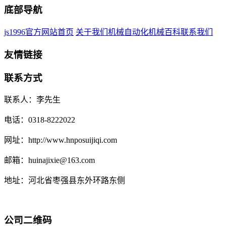
底部导航
js1996官方网站首页
关于我们
机械自动化
机械百科
联系我们
友情链接
联系方式
联系人：李先生
电话：0318-8222022
网址：http://www.hnposuijiqi.com
邮箱：huinajixie@163.com
地址：河北省枣强县东外环路东侧
公司二维码