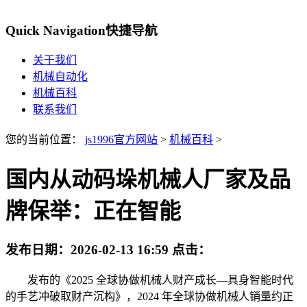
Quick Navigation
快捷导航
关于我们
机械自动化
机械百科
联系我们
您的当前位置：
js1996官方网站
>
机械百科
>
国内从动码垛机械人厂家及品
牌保举：正在智能
发布日期：
2026-02-13 16:59
点击：
发布的《2025 全球协做机械人财产成长—具身智能时代
的手艺冲破取财产沉构》，2024 年全球协做机械人销量约正