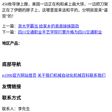
450枚导弹上膛，美国一边正在构和桌上画大饼，一边把刀架
正在了伊朗的脖子上，这哪里是来谈和平的，分明就是来“逼
宫”的！
上一篇：
浙大学霸当 给家乡的弟弟妹妹鼓劲
下一篇：
四川交通职业手艺学院打算升格为四川交通职业
地区产品：
底部导航
js1996官方网站首页
关于我们
机械自动化
机械百科
联系我们
友情链接
联系方式
联系人：李先生