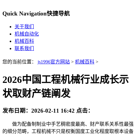
Quick Navigation
快捷导航
关于我们
机械自动化
机械百科
联系我们
您的当前位置：
js1996官方网站
>
机械百科
>
2026中国工程机械行业成长示
状取财产链阐发
发布日期：
2026-02-11 16:42
点击：
做为配备制制业中手艺稠密度最高、财产联系关系性最强
的细分范畴，工程机械不只是权衡国度工业化程度取根本设备