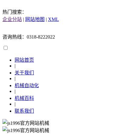
热门搜索：
企业分站
|
网站地图
|
XML
咨询热线：0318-8222022
网站首页
|
关于我们
|
机械自动化
|
机械百科
|
联系我们