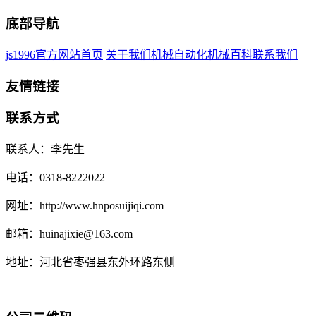
底部导航
js1996官方网站首页
关于我们
机械自动化
机械百科
联系我们
友情链接
联系方式
联系人：李先生
电话：0318-8222022
网址：http://www.hnposuijiqi.com
邮箱：huinajixie@163.com
地址：河北省枣强县东外环路东侧