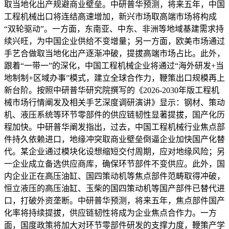
取当地化出产规避商业壁垒。中研普华预测，将来五年，中国
工程机械出口将连结高速增加，新兴市场取高端市场将构成
“双轮驱动”。一方面，东南亚、中东、非洲等地域基建需求持
续兴旺，为中国企业供给不变增量；另一方面，欧美市场通过
手艺合做取当地化出产逐渐冲破，提拔高端市场占比。此外，
跟着“一带一”的深化，中国工程机械企业将通过“海外研发+当
地制制+区域办事”模式，建立全球合作力，鞭策出口规模再上
新台阶。按照中研普华研究院撰写的《2026-2030年版工程机
械市场行情阐发及相关手艺深度调研演讲》显示：钢材、策动
机、液压系统等环节零部件的供应链韧性显著提拔，国产化历
程加快。中研普华阐发指出，过去，中国工程机械行业焦点部
件持久依赖进口，地缘冲突取商业壁垒倒逼企业加快国产化替
代。某企业通过模块化设想缩短交付周期，应对地缘风险；另
一企业成立备选供应商库，确保环节部件不变供应。此外，国
内企业正在高压油缸、国四策动机等焦点部件范畴取得冲破，
恒立液压的高压油缸、玉柴的国四策动机等国产部件已替代进
口，打破外资垄断。中研普华预测，将来五年，焦点部件国产
化率将持续提拔，供应链韧性将成为企业焦点合作力。一方
面，国度政策将加大对环节零部件研发的支撑力度，鞭策产学