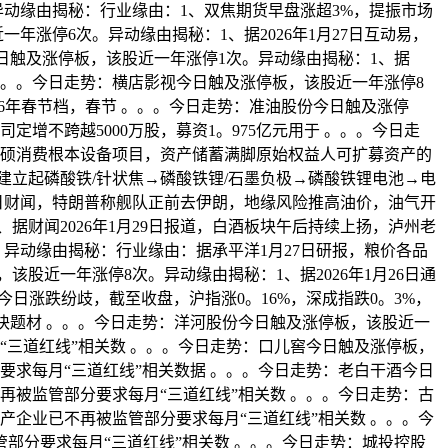
。异动缘由揭秘：行业缘由：1、双焦期货早盘涨超3%，提振市场
年涨停6次。异动缘由揭秘：1、据2026年1月27日互动易，
日触及涨停板，该股近一年涨停1次。异动缘由揭秘：1、据
 。。。今日走势：横店影视今日触及涨停板，该股近一年涨停8
026年春节档，春节 。。。今日走势：准油股份今日触及涨停
定增不跨越5000万股，募资1。975亿元用于 。。。今日走
有丰硕消费根本设备项目，资产储蓄满脚原始权益人可扩募资产的
已建立起磷酸铁/针状焦→磷酸铁锂/石墨负极→磷酸铁锂电池→电
9日财闻，特朗普称舰队正前去伊朗，地缘风险推高油价，油气开
财闻2026年1月29日报道，白酒板块午后持续上扬，泸州老
异动缘由揭秘：行业缘由：据承平洋1月27日研报，粮价各品
近一年涨停8次。异动缘由揭秘：1、据2026年1月26日通
日涨跌纷歧，截至收盘，沪指涨0。16%，深成指跌0。3%，
绿。板块题材 。。。今日走势：洋河股份今日触及涨停板，该股近一
“三道红线”相关数 。。。今日走势：口儿窖今日触及涨停板，
要求每月“三道红线”相关数据 。。。今日走势：老白干酒今日
再被监管部分要求每月“三道红线”相关数 。。。今日走势：古
产企业已不再被监管部分要求每月“三道红线”相关数 。。。今
部分要求每月“三道红线”相关数 。。。今日走势：城投控股