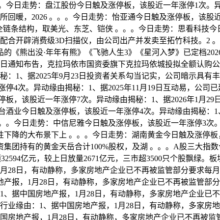
 。。。今日走势：盘江股份今日触及涨停板，该股近一年涨停1次
所回暖，2026 。。。今日走势：怡亚通今日触及涨停板，该股近一
全链条结构，取美光、东芝、铠侠 。。。今日走势：思看科技今
同，配合开辟消费级3D扫描仪，由公司出产并发卖至拓竹科技。2
出品的《熊出没·年年有熊》《飞驰人生3》《星河入梦》已定档2
月12日通知布告，克拉玛依市国资委旗下克拉玛依城投拟全额认购公司
：1、据2025年9月23日投资者关系勾当记实，公司暗示具
停4次。异动缘由揭秘：1、据2025年11月19日互动易，公司
板，该股近一年涨停7次。异动缘由揭秘：1、据2026年1月2
酒业今日触及涨停板，该股近一年涨停4次。异动缘由揭秘：1、据
。。今日走势：中信尼雅今日触及涨停板，该股近一年涨停3次。
降的大布景下上 。。。今日走势：湖南黄金今日触及涨停板，该股
团持有的黄金天岳合计100%股权，及湖 。。。A股三大指数今
额32594亿元，较上日放量2671亿元，三市超3500只个股飘
1月28日，有动静称，多家房地产企业已不再被监管部分要求每月
地产报，1月28日，有动静称，多家房地产企业已不再被监管部分
1、据中国房地产报，1月28日，有动静称，多家房地产企业已不
行业缘由：1、据中国房地产报，1月28日，有动静称，多家房地
国房地产报，1月28日，有动静称，多家房地产企业已不再被监管