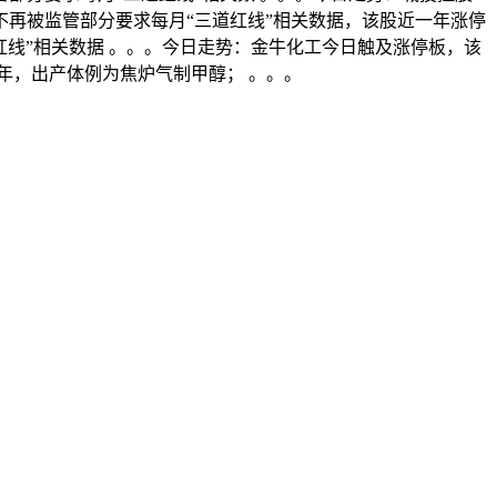
不再被监管部分要求每月“三道红线”相关数据，该股近一年涨停
红线”相关数据 。。。今日走势：金牛化工今日触及涨停板，该
吨/年，出产体例为焦炉气制甲醇； 。。。