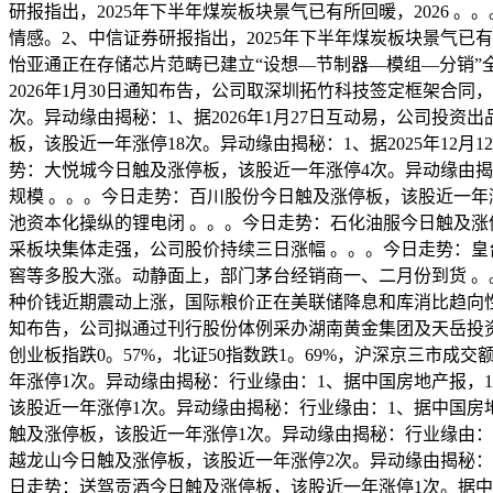
研报指出，2025年下半年煤炭板块景气已有所回暖，2026
情感。2、中信证券研报指出，2025年下半年煤炭板块景气已有
怡亚通正在存储芯片范畴已建立“设想—节制器—模组—分销”
2026年1月30日通知布告，公司取深圳拓竹科技签定框架合
次。异动缘由揭秘：1、据2026年1月27日互动易，公司投资
板，该股近一年涨停18次。异动缘由揭秘：1、据2025年12
势：大悦城今日触及涨停板，该股近一年涨停4次。异动缘由揭秘
规模 。。。今日走势：百川股份今日触及涨停板，该股近一年涨
池资本化操纵的锂电闭 。。。今日走势：石化油服今日触及涨停
采板块集体走强，公司股价持续三日涨幅 。。。今日走势：皇台
窖等多股大涨。动静面上，部门茅台经销商一、二月份到货 。
种价钱近期震动上涨，国际粮价正在美联储降息和库消比趋向性下
知布告，公司拟通过刊行股份体例采办湖南黄金集团及天岳投资集
创业板指跌0。57%，北证50指数跌1。69%，沪深京三市成交
年涨停1次。异动缘由揭秘：行业缘由：1、据中国房地产报，
该股近一年涨停1次。异动缘由揭秘：行业缘由：1、据中国房
触及涨停板，该股近一年涨停1次。异动缘由揭秘：行业缘由：
越龙山今日触及涨停板，该股近一年涨停2次。异动缘由揭秘：
日走势：送驾贡酒今日触及涨停板，该股近一年涨停1次。据中