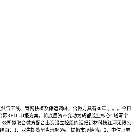
然气干线、管网扶植及储运调峰，合做方具有30年 。。。今日
公募REITs申报方案，将底层资产变动为成都茂业核心C塔写字
布告，公司拟取合做方配合出资设立控股的铟靶新材科技红河无限公
缘由：1、双焦期货早盘涨超3%，提振市场情感。2、中信证券