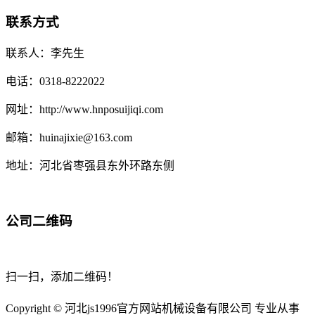
联系方式
联系人：李先生
电话：0318-8222022
网址：http://www.hnposuijiqi.com
邮箱：huinajixie@163.com
地址：河北省枣强县东外环路东侧
公司二维码
扫一扫，添加二维码！
Copyright © 河北js1996官方网站机械设备有限公司 专业从事