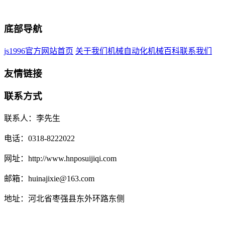
底部导航
js1996官方网站首页
关于我们
机械自动化
机械百科
联系我们
友情链接
联系方式
联系人：李先生
电话：0318-8222022
网址：http://www.hnposuijiqi.com
邮箱：huinajixie@163.com
地址：河北省枣强县东外环路东侧