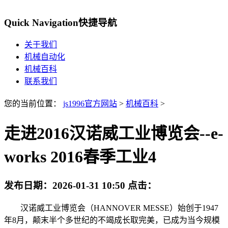
Quick Navigation
快捷导航
关于我们
机械自动化
机械百科
联系我们
您的当前位置：
js1996官方网站
>
机械百科
>
走进2016汉诺威工业博览会--e-
works 2016春季工业4
发布日期：
2026-01-31 10:50
点击：
汉诺威工业博览会（HANNOVER MESSE）始创于1947
年8月，颠末半个多世纪的不竭成长取完美，已成为当今规模