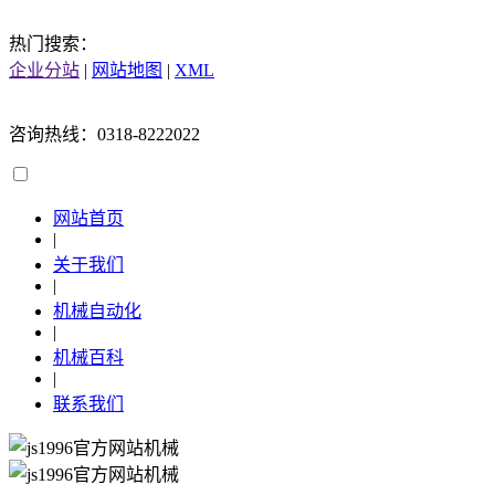
热门搜索：
企业分站
|
网站地图
|
XML
咨询热线：0318-8222022
网站首页
|
关于我们
|
机械自动化
|
机械百科
|
联系我们