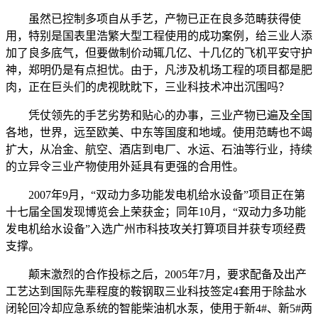
虽然已控制多项自从手艺，产物已正在良多范畴获得使
用，特别是国表里浩繁大型工程使用的成功案例，给三业人添
加了良多底气，但要做制价动辄几亿、十几亿的飞机平安守护
神，郑明仍是有点担忧。由于，凡涉及机场工程的项目都是肥
肉，正在巨头们的虎视眈眈下，三业科技术冲出沉围吗？
凭仗领先的手艺劣势和贴心的办事，三业产物已遍及全国
各地，世界，远至欧美、中东等国度和地域。使用范畴也不竭
扩大，从冶金、航空、酒店到电厂、水运、石油等行业，持续
的立异令三业产物使用外延具有更强的合用性。
2007年9月，“双动力多功能发电机给水设备”项目正在第
十七届全国发现博览会上荣获金；同年10月，“双动力多功能
发电机给水设备”入选广州市科技攻关打算项目并获专项经费
支撑。
颠末激烈的合作投标之后，2005年7月，要求配备及出产
工艺达到国际先辈程度的鞍钢取三业科技签定4套用于除盐水
闭轮回冷却应急系统的智能柴油机水泵，使用于新4#、新5#两