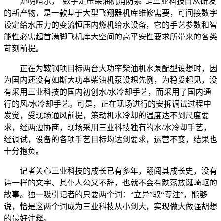
郑明暗示，“数字定压柴油机消防泵”是三业科技自从研发
的新产物，是一款基于大型飞翔器机库维修需要，可间接数字
设定给水压力的变流恒压内燃机给水设备，它的手艺参数和智
能性必需起首满脚飞机库大空间的高平安性要求所带来的各类
苛刻前提。
正在为鞍钢项目标两台大功率柴油机水泵配型设想时，因
为国内还没有如斯大功率柴油机泵设想先例，为稳妥起见，没
有采用三业科技的国内初创水/水冷却手艺，而采用了国内通
行的风/水冷却手艺。可是，正在现场进行的安拆调试过程中
发觉，受现场通风前提，策动机水冷却的温度达不到尺度要
求，经两边协商，现场采用三业科技独有的水/水冷却手艺，
经调试，设备的各项手艺目标均达到要求，运营不变，结果也
十分抱负。
记者关心三业科技的成长已有多年，翻阅其成长史，没有
诗一样的文字、其仆人公又不辞，也就不会有跌荡放诞崎岖的
故事。独一吸引记者的只要两个词：“立异”取“专注”，能够
说，恰是这两个词成为三业科技从小到大，实现做大做强胡想
的最好注释。