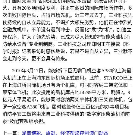
制了国际先辈的“智能柴油机消防给水设备”系统智能节制手
艺，具有20多项国度专利，并正在激烈的国际市场所作中，多
次击败国际巨头，占得市场先机。近三年过去了，三业科技凭
仗持续的自从立异能力，不竭扩大领先劣势，他们正在惨烈的
金融危机中，不单没有遭到冲击，反而化“危”为“机”，加速立
异程序，扩大了领先劣势，已成为尽人皆知的“智能柴油机消
防给水设备”专业制制商。三业科技总司理郑明正在接管《科
学时报》记者采访时感伤地说，若是不是自从立异，三业就不
会走到今天，更不会具有将来。
2010年3月17日，能够拆下巨无霸飞机空客A380的上海最
大机库正在上海浦东国际机场正式启用。此前，STARCO已正
在上海虹桥国际机场具有两个机库，可同时容纳三架宽体和一
架窄体飞机；此次投用的新机库占地14299平方米，耗资2。9
亿元人平易近币，能够同时容纳两架窄体机和三架宽体机，包
罗一家空客A380飞机。届时这些价值上百亿元的办事项目标
消防平安工做将由来自三业科技供给的“数字定压柴油机消防
泵”及配套系统承担。
上一篇：
涵盖博彩、旅逛、经济帮您控制澳门动态