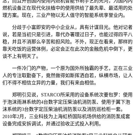
念，而且开创国内使用内燃机智能节制手艺的先河，为国内内
燃机设备正在现代化扶植中的使用供给了最先辈、最适用的处
理方案。现在，三业产物以无人值守的智能系统享誉业内。
分歧于小富即安的中小企业从，具有计谋目光。他对记者
说，若是当初只是引进，靠代办署理过日子，也能过得四平八
稳，并且不消那么辛苦和担风险。不外，现正在看来，那样的
靠天吃饭的运营体例，必定会正在此次的金融危机中倒下，更
谈不上有明天了。
一件冷门的产物，一个原为国外所独霸的手艺，正在三业
人的专注取勤奋下，竟然做得如斯挥洒自若，纵横市场，让人
们不得不相信立异的力量，我们有来由相信。
郑明引见说，STARCO所采用的设备系统次要包罗：使用
于泡沫雨淋系统的4台数字定压柴油机消防泵、使用于翼下泡
沫系统的3台数字定压柴油机消防泵以及消防巡检柜一套。
2010年2月，三业科技为上海虹桥国际机场供给的消防泵成套
设备完成安拆调试，并通过验收正式投入利用。