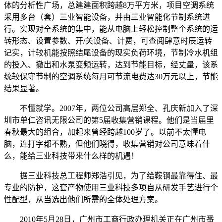
体的分析性广场，总建建面积跨越8万平方米，项目空调系统
采用多台（套）三业智能设备，并由三业智能化节制系统进
行。实现对全系统的集中，能从电脑上轻松控制整个系统的运
转形态、设置参数、开/关设备、计费，可查阅肆意时辰运转
记实，计较机能按照结尾设备的现实负荷环境，节制冷水机组
的投入、撤出和水泵变频运转，达到节能目标，经丈量，该系
统较保守节制的空调系统每月可节流电费达30万元以上，节能
结果显著。
不懂就学。2007年，两位公司高层郑全、孔庆新加入了深
圳市单仁咨讯无限公司的第5届收集营销课程。他们是当届里
春秋最大的组合，加起来曾经跨越100岁了。以前不太懂电
脑，连打字都不熟，但他们晓得，收集营销对公司意味着什
么，能给三业科技带来什么样的机遇！
据三业科技总工程师郑浩引见，为了给鞍钢最靠得住、最
专业的防护，这套产物使用三业科技多项自从研发手艺进行个
性配型，从当选出他们所需的全体处理方案。
2010年5月28日，广州市工商行政办理机关正在广州市番