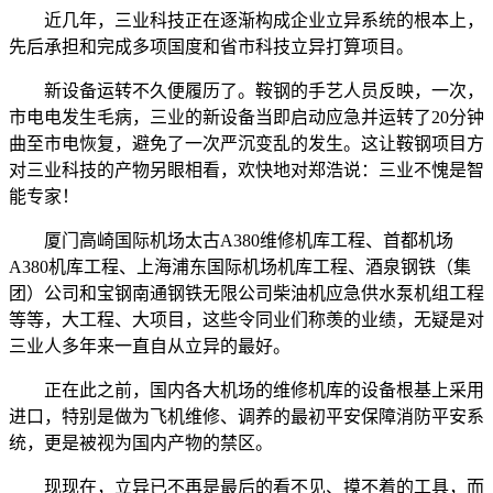
近几年，三业科技正在逐渐构成企业立异系统的根本上，
先后承担和完成多项国度和省市科技立异打算项目。
新设备运转不久便履历了。鞍钢的手艺人员反映，一次，
市电电发生毛病，三业的新设备当即启动应急并运转了20分钟
曲至市电恢复，避免了一次严沉变乱的发生。这让鞍钢项目方
对三业科技的产物另眼相看，欢快地对郑浩说：三业不愧是智
能专家！
厦门高崎国际机场太古A380维修机库工程、首都机场
A380机库工程、上海浦东国际机场机库工程、酒泉钢铁（集
团）公司和宝钢南通钢铁无限公司柴油机应急供水泵机组工程
等等，大工程、大项目，这些令同业们称羡的业绩，无疑是对
三业人多年来一直自从立异的最好。
正在此之前，国内各大机场的维修机库的设备根基上采用
进口，特别是做为飞机维修、调养的最初平安保障消防平安系
统，更是被视为国内产物的禁区。
现现在，立异已不再是最后的看不见、摸不着的工具，而